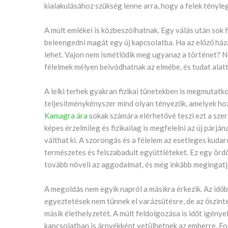
kialakulásához szükség lenne arra, hogy a felek tényle
A múlt emlékei is közbeszólhatnak. Egy válás után sok f
beleengedni magát egy új kapcsolatba. Ha az előző háza
lehet. Vajon nem ismétlődik meg ugyanaz a történet? N
félelmek mélyen beivódhatnak az elmébe, és tudat alatt h
A lelki terhek gyakran fizikai tünetekben is megmutatko
teljesítménykényszer mind olyan tényezők, amelyek hoz
Kamagra ára
sokak számára elérhetővé teszi ezt a szert
képes érzelmileg és fizikailag is megfelelni az új párján
válthat ki. A szorongás és a félelem az esetleges kuda
természetes és felszabadult együttléteket. Ez egy ördö
tovább növeli az aggodalmat, és még inkább megingatj
A megoldás nem egyik napról a másikra érkezik. Az id
egyeztetések nem tűnnek el varázsütésre, de az őszint
másik élethelyzetét. A múlt feldolgozása is időt igényel
kapcsolatban is árnyékként vetülhetnek az emberre. Fo