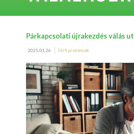
Párkapcsolati újrakezdés válás utá
2025.01.26
Férfi problémák