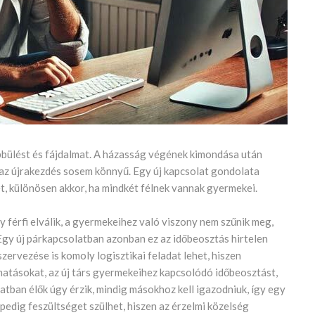
bbülést és fájdalmat. A házasság végének kimondása után
az újrakezdés sosem könnyű. Egy új kapcsolat gondolata
t, különösen akkor, ha mindkét félnek vannak gyermekei.
 férfi elválik, a gyermekeihez való viszony nem szűnik meg,
. Egy új párkapcsolatban azonban ez az időbeosztás hirtelen
ervezése is komoly logisztikai feladat lehet, hiszen
thatásokat, az új társ gyermekeihez kapcsolódó időbeosztást,
latban élők úgy érzik, mindig másokhoz kell igazodniuk, így egy
pedig feszültséget szülhet, hiszen az érzelmi közelség