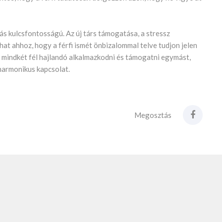
s kulcsfontosságú. Az új társ támogatása, a stressz
at ahhoz, hogy a férfi ismét önbizalommal telve tudjon jelen
a mindkét fél hajlandó alkalmazkodni és támogatni egymást,
 harmonikus kapcsolat.
Megosztás