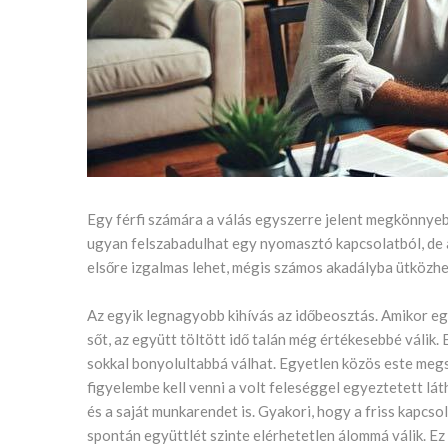
Egy férfi számára a válás egyszerre jelent megkönnye
ugyan felszabadulhat egy nyomasztó kapcsolatból, de 
elsőre izgalmas lehet, mégis számos akadályba ütközhe
Az egyik legnagyobb kihívás az időbeosztás. Amikor egy
sőt, az együtt töltött idő talán még értékesebbé válik
sokkal bonyolultabbá válhat. Egyetlen közös este megsz
figyelembe kell venni a volt feleséggel egyeztetett lá
és a saját munkarendet is. Gyakori, hogy a friss kapcso
spontán együttlét szinte elérhetetlen álommá válik. Ez 