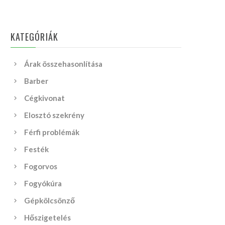
KATEGÓRIÁK
Árak összehasonlítása
Barber
Cégkivonat
Elosztó szekrény
Férfi problémák
Festék
Fogorvos
Fogyókúra
Gépkölcsönző
Hőszigetelés