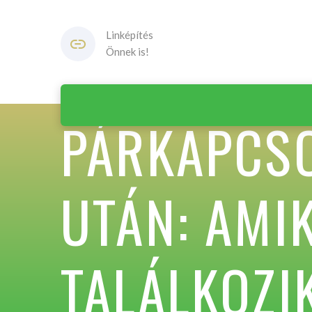
Linképítés
Önnek is!
PÁRKAPCSO
UTÁN: AMIK
TALÁLKOZI