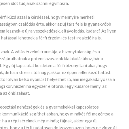
gesen időt tudjanak szánni egymásra.
érfi küzd azzal a kérdéssel, hogy mennyire merheti
sságban csalódás érte, akkor az új társ felé is gyanakvóbb
em lesznek-e újra veszekedések, eltávolodás, kudarc? Az ilyen
atással lehetnek a férfi érzelmi és testi reakcióira is.
znak. A válás érzelmi traumája, a bizonytalanság és a
zájárulhatnak a potenciazavarok kialakulásához, bár a
. Egy új kapcsolat kezdetén a férfi bizonyítani akar, hogy
ak, de ha a stressz túl nagy, akkor ez éppen ellenkező hatást
rctól olyan belső nyomást helyezhet rá, ami megakadályozza a
gi kör, hiszen ha egyszer előfordul egy kudarcélmény, az
a az önbizalmat.
őbeosztási nehézségek és a gyermekekkel kapcsolatos
e kommunikáció segíthet abban, hogy mindkét fél megértse a
: ha a régi sérelmek még mindig fájnak, akkor egy új
ntos, hogy a férfi tudatosan dolgozzon azon, hogy ne vigye át