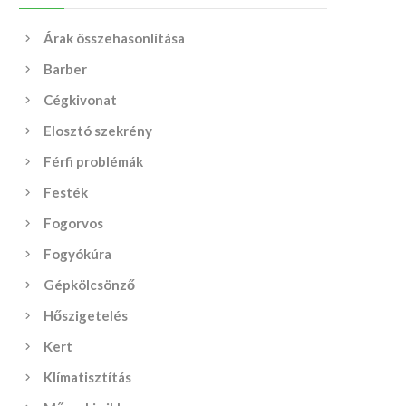
Árak összehasonlítása
Barber
Cégkivonat
Elosztó szekrény
Férfi problémák
Festék
Fogorvos
Fogyókúra
Gépkölcsönző
Hőszigetelés
Kert
Klímatisztítás