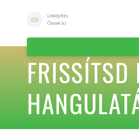
Linképítés
Önnek is!
FRISSÍTSD 
HANGULATÁ