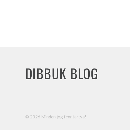
DIBBUK BLOG
©
2026
Minden jog fenntartva!