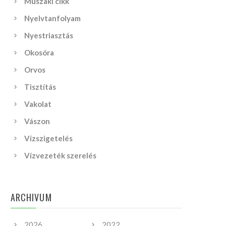
Műszaki cikk
Nyelvtanfolyam
Nyestriasztás
Okosóra
Orvos
Tisztítás
Vakolat
Vászon
Vízszigetelés
Vízvezeték szerelés
ARCHIVUM
2026
2022