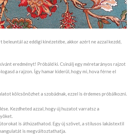
rt beleuntál az eddigi kinézetébe, akkor azért ne azzal kezdd,
kívánt eredményt! Próbáld ki. Csinálj egy méretarányos rajzot
ologasd a rajzon. Így hamar kiderül, hogy mi, hova férne el
ulatot kölcsönözhet a szobádnak, ezzel is érdemes próbálkozni.
lése. Kezdheted azzal, hogy új huzatot varratsz a
nyöket.
torokat is áthúzathatod. Egy új szövet, a stílusos lakástextil
hangulatát is megváltoztathatja.