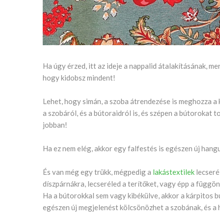
Ha úgy érzed, itt az ideje a nappalid átalakításának, me
hogy kidobsz mindent!
Lehet, hogy simán, a szoba átrendezése is meghozza a 
a szobáról, és a bútoraidról is, és szépen a bútorokat t
jobban!
Ha ez nem elég, akkor egy falfestés is egészen új hang
És van még egy trükk, mégpedig a
lakástextilek
lecseré
díszpárnákra, lecseréled a terítőket, vagy épp a függö
Ha a bútorokkal sem vagy kibékülve, akkor a kárpitos bú
egészen új megjelenést kölcsönözhet a szobának, és a 