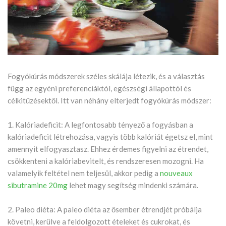
Fogyókúrás módszerek széles skálája létezik, és a választás
függ az egyéni preferenciáktól, egészségi állapottól és
célkitűzésektől. Itt van néhány elterjedt fogyókúrás módszer:
1. Kalóriadeficit: A legfontosabb tényező a fogyásban a
kalóriadeficit létrehozása, vagyis több kalóriát égetsz el, mint
amennyit elfogyasztasz. Ehhez érdemes figyelni az étrendet,
csökkenteni a kalóriabevitelt, és rendszeresen mozogni. Ha
valamelyik feltétel nem teljesül, akkor pedig a
nouveaux
sibutramine 20mg
lehet magy segítség mindenki számára.
2. Paleo diéta: A paleo diéta az ősember étrendjét próbálja
követni, kerülve a feldolgozott ételeket és cukrokat, és