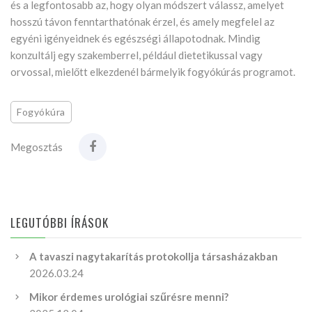
és a legfontosabb az, hogy olyan módszert válassz, amelyet
hosszú távon fenntarthatónak érzel, és amely megfelel az
egyéni igényeidnek és egészségi állapotodnak. Mindig
konzultálj egy szakemberrel, például dietetikussal vagy
orvossal, mielőtt elkezdenél bármelyik fogyókúrás programot.
Fogyókúra
Megosztás
LEGUTÓBBI ÍRÁSOK
A tavaszi nagytakarítás protokollja társasházakban
2026.03.24
Mikor érdemes urológiai szűrésre menni?