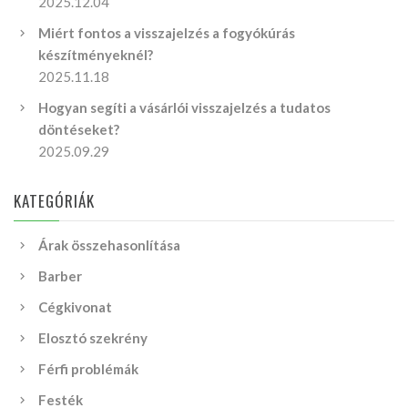
2025.12.04
Miért fontos a visszajelzés a fogyókúrás
készítményeknél?
2025.11.18
Hogyan segíti a vásárlói visszajelzés a tudatos
döntéseket?
2025.09.29
KATEGÓRIÁK
Árak összehasonlítása
Barber
Cégkivonat
Elosztó szekrény
Férfi problémák
Festék