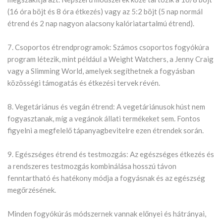
(16 óra böjt és 8 óra étkezés) vagy az 5:2 böjt (5 nap normál
étrend és 2 nap nagyon alacsony kalóriatartalmú étrend).
7. Csoportos étrendprogramok: Számos csoportos fogyókúra
program létezik, mint például a Weight Watchers, a Jenny Craig
vagy a Slimming World, amelyek segíthetnek a fogyásban
közösségi támogatás és étkezési tervek révén.
8. Vegetáriánus és vegán étrend: A vegetáriánusok húst nem
fogyasztanak, míg a vegánok állati termékeket sem. Fontos
figyelni a megfelelő tápanyagbevitelre ezen étrendek során.
9. Egészséges étrend és testmozgás: Az egészséges étkezés és
a rendszeres testmozgás kombinálása hosszú távon
fenntartható és hatékony módja a fogyásnak és az egészség
megőrzésének.
Minden fogyókúrás módszernek vannak előnyei és hátrányai,