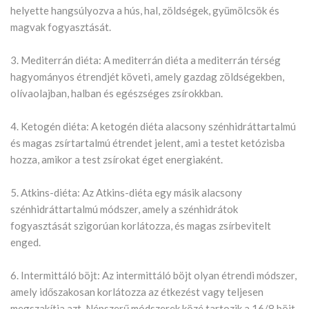
helyette hangsúlyozva a hús, hal, zöldségek, gyümölcsök és
magvak fogyasztását.
3. Mediterrán diéta: A mediterrán diéta a mediterrán térség
hagyományos étrendjét követi, amely gazdag zöldségekben,
olívaolajban, halban és egészséges zsírokkban.
4. Ketogén diéta: A ketogén diéta alacsony szénhidráttartalmú
és magas zsírtartalmú étrendet jelent, ami a testet ketózisba
hozza, amikor a test zsírokat éget energiaként.
5. Atkins-diéta: Az Atkins-diéta egy másik alacsony
szénhidráttartalmú módszer, amely a szénhidrátok
fogyasztását szigorúan korlátozza, és magas zsírbevitelt
enged.
6. Intermittáló böjt: Az intermittáló böjt olyan étrendi módszer,
amely időszakosan korlátozza az étkezést vagy teljesen
megszakítja azt. Népszerű módszerek közé tartozik a 16/8 böjt