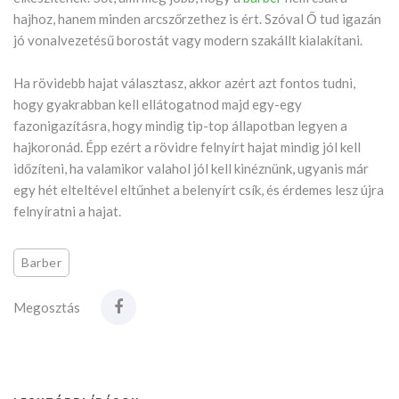
hajhoz, hanem minden arcszőrzethez is ért. Szóval Ő tud igazán
jó vonalvezetésű borostát vagy modern szakállt kialakítani.
Ha rövidebb hajat választasz, akkor azért azt fontos tudni,
hogy gyakrabban kell ellátogatnod majd egy-egy
fazonigazításra, hogy mindig tip-top állapotban legyen a
hajkoronád. Épp ezért a rövidre felnyírt hajat mindig jól kell
időzíteni, ha valamikor valahol jól kell kinéznünk, ugyanis már
egy hét elteltével eltűnhet a belenyírt csík, és érdemes lesz újra
felnyíratni a hajat.
Barber
Megosztás