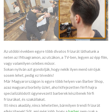
Az utóbbi években egyre több divatos frizurát láthatunk a
neten az INtsagramon, az utcákon, a TV-ben, legyen az épp film,
vagy valamilyen celebes műsor.
Sokan nyilván azt gondolják, hogy nekik ilyen menő sérójuk
sosem lehet, pedig ez tévedés!
Már Magyarországon is egyre több helyen van Barber Shop,
azaz magyarul borbély üzlet, ahol kifejezetten férfi hajra
specializálódott úgynevezett barberek készítenek férfi
frizurákat, és szakállakat.
Itt nincs akadály, nincs lehetetlen, bármilyen trendi frizurát
elkészítenek! Sőt, ami még jobb, hogy a
barber
nem csak a